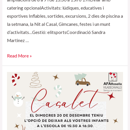
catering opcionalActivitats: lúdiques, educatives i
esportives Inflables, sortides, excursions, 2 dies de piscina a
la setmana, la Nit al Casal, Gimcanes, festes i un munt
d’activitats…Gestió: elitsportsCoordinació Sandra
Martinez …
Casal
Read More »
d’Estiu
AL
ROSELLA