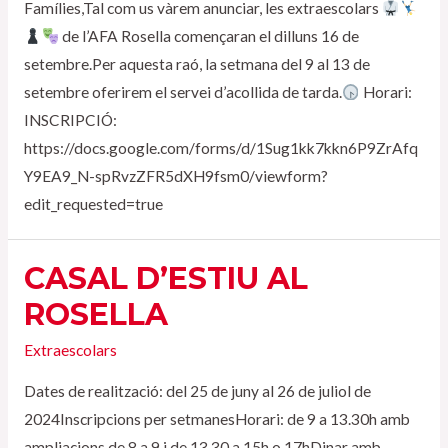
Famílies,Tal com us vàrem anunciar, les extraescolars
de l’AFA Rosella començaran el dilluns 16 de
setembre.Per aquesta raó, la setmana del 9 al 13 de
setembre oferirem el servei d’acollida de tarda.
Horari:
INSCRIPCIÓ:
https://docs.google.com/forms/d/1Sug1kk7kkn6P9ZrAfq
Y9EA9_N-spRvzZFR5dXH9fsm0/viewform?
edit_requested=true
CASAL D’ESTIU AL
ROSELLA
Extraescolars
Dates de realització: del 25 de juny al 26 de juliol de
2024Inscripcions per setmanesHorari: de 9 a 13.30h amb
ampliacions de 8 a 9 i de 13.30 a 15h o 17hDinar amb