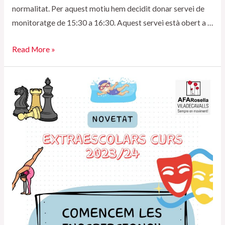
normalitat. Per aquest motiu hem decidit donar servei de
monitoratge de 15:30 a 16:30. Aquest servei està obert a …
CASALET
Read More »
20
DE
DESEMBRE