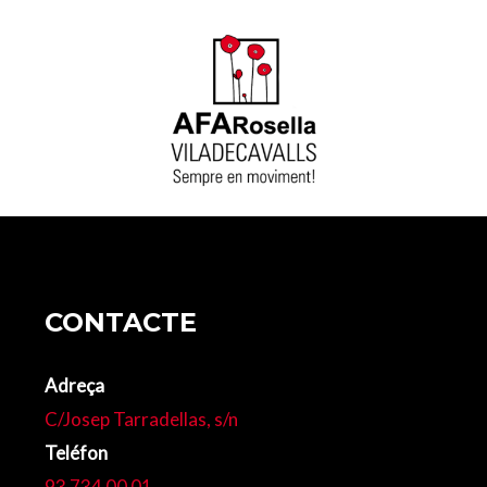
CONTACTE
Adreça
C/Josep Tarradellas, s/n
Teléfon
93 734 00 01