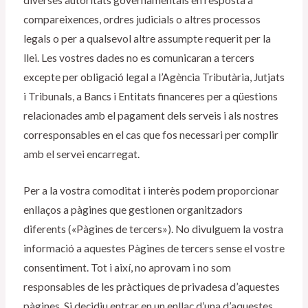
compareixences, ordres judicials o altres processos
legals o per a qualsevol altre assumpte requerit per la
llei. Les vostres dades no es comunicaran a tercers
excepte per obligació legal a l’Agència Tributària, Jutjats
i Tribunals, a Bancs i Entitats financeres per a qüestions
relacionades amb el pagament dels serveis i als nostres
corresponsables en el cas que fos necessari per complir
amb el servei encarregat.
Per a la vostra comoditat i interès podem proporcionar
enllaços a pàgines que gestionen organitzadors
diferents («Pàgines de tercers»). No divulguem la vostra
informació a aquestes Pàgines de tercers sense el vostre
consentiment. Tot i així, no aprovam i no som
responsables de les pràctiques de privadesa d’aquestes
pàgines. Si decidiu entrar en un enllaç d’una d’aquestes