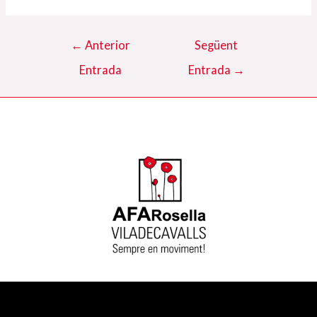
Navegació
←
Anterior
Següent
d'entrades
Entrada
Entrada
→