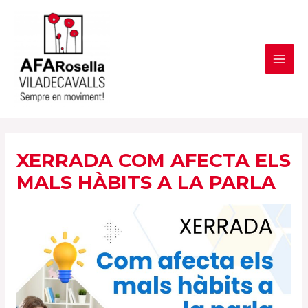
Vés
al
contingut
MAI
ME
XERRADA COM AFECTA ELS
MALS HÀBITS A LA PARLA