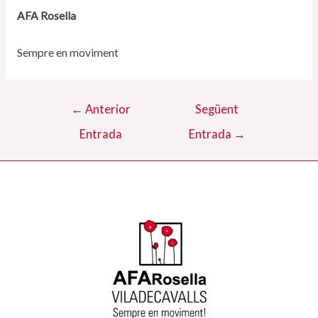
AFA Rosella
Sempre en moviment
Navegació
←
Anterior
Següent
d'entrades
Entrada
Entrada
→