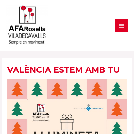
Vés
al
contingut
MAI
ME
VALÈNCIA ESTEM AMB TU