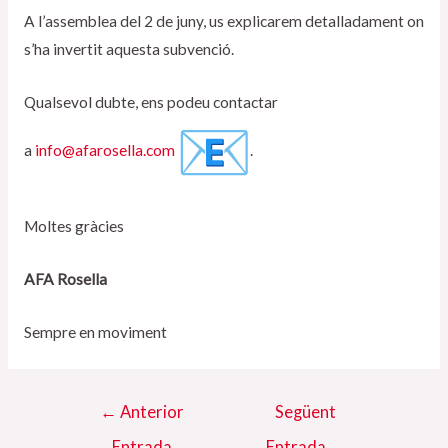
A l’assemblea del 2 de juny, us explicarem detalladament on
s’ha invertit aquesta subvenció.
Qualsevol dubte, ens podeu contactar
a
info@afarosella.com
.
Moltes gràcies
AFA Rosella
Sempre en moviment
Navegació
←
Anterior
Següent
d'entrades
Entrada
Entrada
→