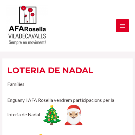
Vés
al
contingut
MAI
ME
LOTERIA DE NADAL
Famílies,
Enguany, l’AFA Rosella vendrem participacions per la
loteria de Nadal
: