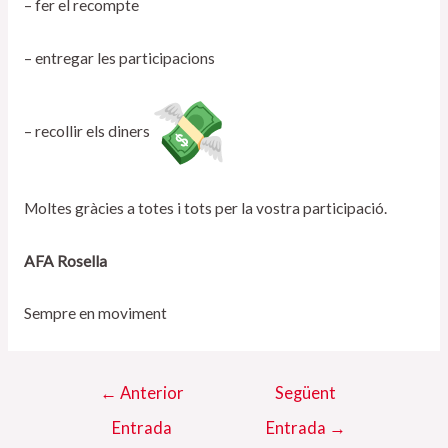
– fer el recompte
– entregar les participacions
– recollir els diners
Moltes gràcies a totes i tots per la vostra participació.
AFA Rosella
Sempre en moviment
Navegació
←
Anterior
Següent
d'entrades
Entrada
Entrada
→