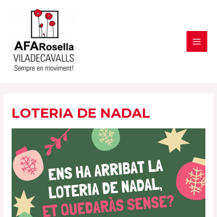
Vés
al
contingut
MAI
ME
LOTERIA DE NADAL