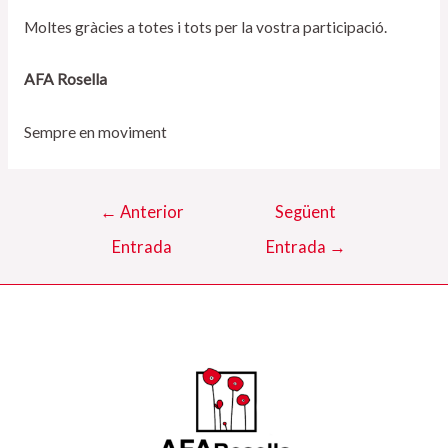
Moltes gràcies a totes i tots per la vostra participació.
AFA Rosella
Sempre en moviment
Navegació
←
Anterior
Següent
d'entrades
Entrada
Entrada
→