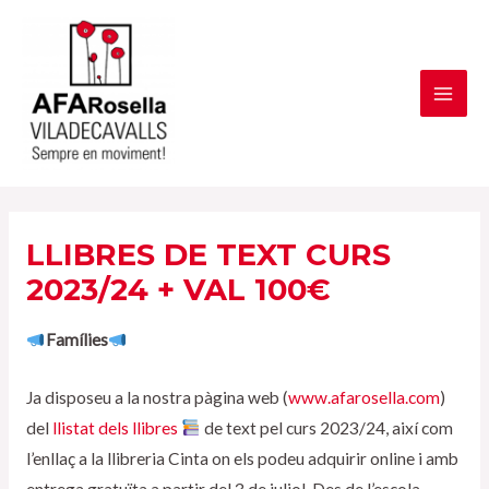
Vés
al
contingut
MAI
ME
LLIBRES DE TEXT CURS
2023/24 + VAL 100€
Famílies
Ja disposeu a la nostra pàgina web (
www.afarosella.com
)
del
llistat dels llibres
de text pel curs 2023/24, així com
l’enllaç a la llibreria Cinta on els podeu adquirir online i amb
entrega gratuïta a partir del 3 de juliol. Des de l’escola