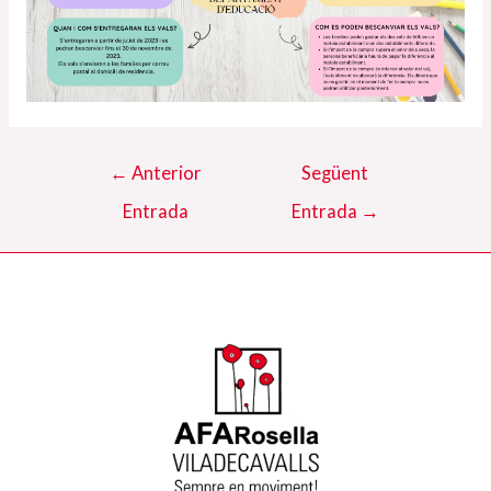
Navegació
←
Anterior
Següent
d'entrades
Entrada
Entrada
→