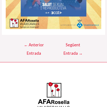
Navegació
←
Anterior
Següent
d'entrades
Entrada
Entrada
→