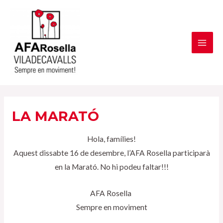
Vés
al
contingut
MAI
ME
LA MARATÓ
Hola, famílies!
Aquest dissabte 16 de desembre, l’AFA Rosella participarà
en la Marató. No hi podeu faltar!!!
AFA Rosella
Sempre en moviment