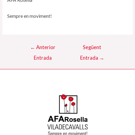
AFA Rosella
Sempre en moviment!
Navegació
←
Anterior
Següent
d'entrades
Entrada
Entrada
→