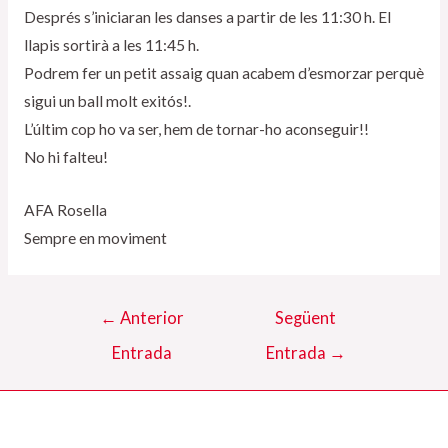
Després s’iniciaran les danses a partir de les 11:30 h. El
llapis sortirà a les 11:45 h.
Podrem fer un petit assaig quan acabem d’esmorzar perquè
sigui un ball molt exitós!.
L’últim cop ho va ser, hem de tornar-ho aconseguir!!
No hi falteu!
AFA Rosella
Sempre en moviment
Navegació
←
Anterior
Següent
d'entrades
Entrada
Entrada
→