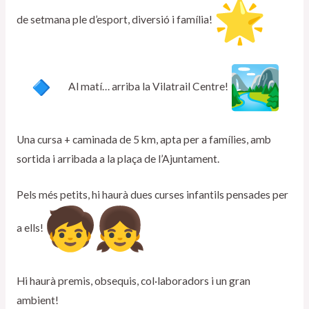
de setmana ple d’esport, diversió i família!
Al matí… arriba la Vilatrail Centre!
Una cursa + caminada de 5 km, apta per a famílies, amb
sortida i arribada a la plaça de l’Ajuntament.
Pels més petits, hi haurà dues curses infantils pensades per
a ells!
Hi haurà premis, obsequis, col·laboradors i un gran
ambient!