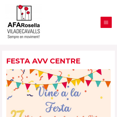
Vés
al
contingut
MAI
ME
FESTA AVV CENTRE