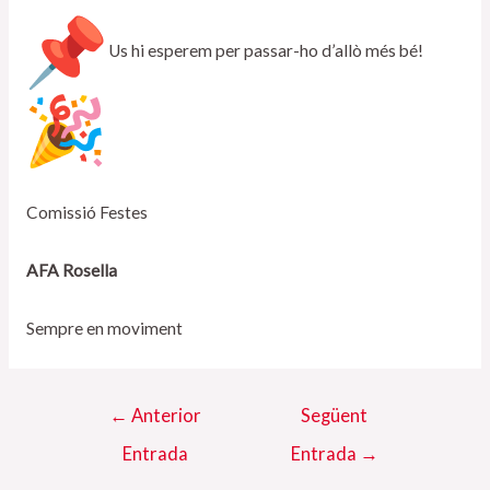
Us hi esperem per passar-ho d’allò més bé!
Comissió Festes
AFA Rosella
Sempre en moviment
Navegació
←
Anterior
Següent
d'entrades
Entrada
Entrada
→