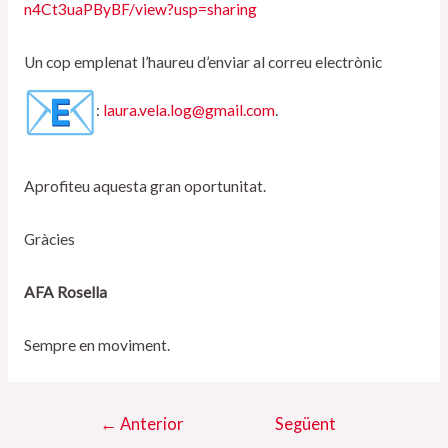
n4Ct3uaPByBF/view?usp=sharing
Un cop emplenat l’haureu d’enviar al correu electrònic
:
laura.vela.log@gmail.com
.
Aprofiteu aquesta gran oportunitat.
Gràcies
AFA Rosella
Sempre en moviment.
Navegació
←
Anterior
Següent
d'entrades