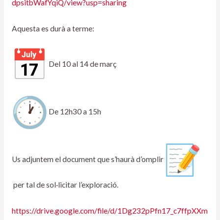
dpsitbWafYqiQ/view?usp=sharing
Aquesta es durà a terme:
Del 10 al 14 de març
De 12h30 a 15h
Us adjuntem el document que s’haurà d’omplir
per tal de sol·licitar l’exploració.
https://drive.google.com/file/d/1Dg232pPfn17_c7ffpXXm