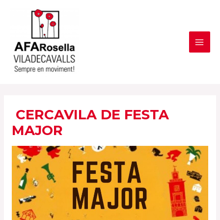
Vés
al
contingut
MAI
ME
CERCAVILA DE FESTA
MAJOR