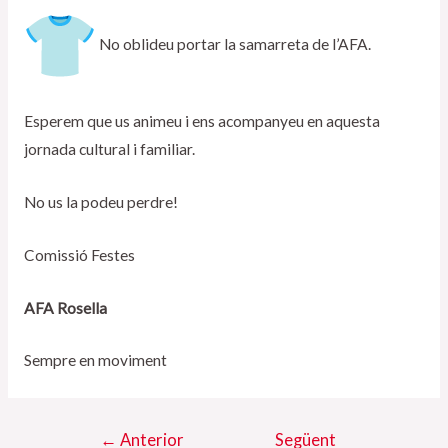
No oblideu portar la samarreta de l’AFA.
Esperem que us animeu i ens acompanyeu en aquesta
jornada cultural i familiar.
No us la podeu perdre!
Comissió Festes
AFA Rosella
Sempre en moviment
Navegació
←
Anterior
Següent