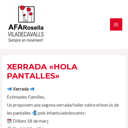
Vés
al
contingut
MAI
ME
XERRADA «HOLA
PANTALLES»
Xerrada
Estimades Famílies,
Us proposem una segona xerrada/taller sobre el bon ús de
les pantalles
pels infants/adolescents:
Dilluns 18 de març