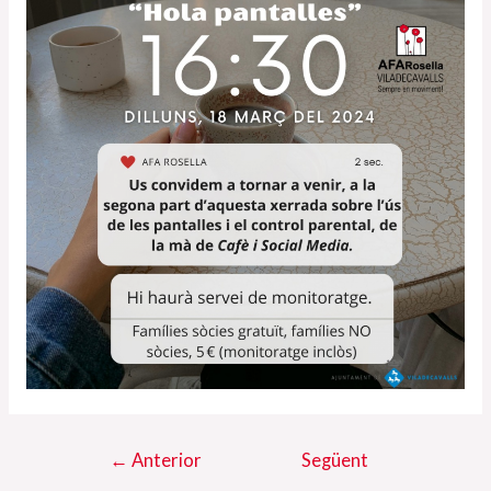
Navegació
←
Anterior
Següent
d'entrades