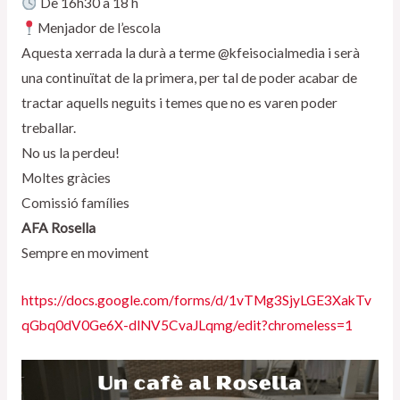
De 16h30 a 18 h
Menjador de l’escola
Aquesta xerrada la durà a terme @kfeisocialmedia i serà
una continuïtat de la primera, per tal de poder acabar de
tractar aquells neguits i temes que no es varen poder
treballar.
No us la perdeu!
Moltes gràcies
Comissió famílies
AFA Rosella
Sempre en moviment
https://docs.google.com/forms/d/1vTMg3SjyLGE3XakTv
qGbq0dV0Ge6X-dlNV5CvaJLqmg/edit?chromeless=1